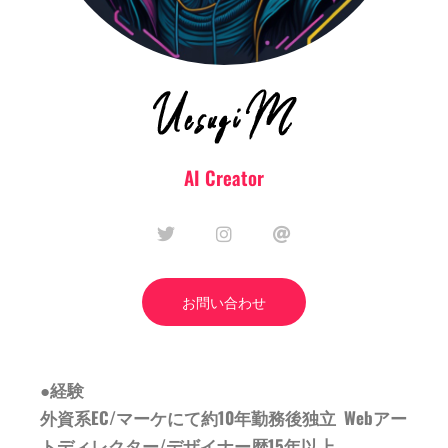
AI Creator
T
I
A
w
n
t
i
s
t
t
t
a
お問い合わせ
e
g
r
r
a
m
●経験
外資系EC/マーケにて約10年勤務後独立 Webアー
トディレクター/デザイナー歴15年以上