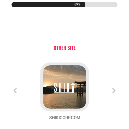
69%
OTHER SITE
ー
SHIKICORP.COM