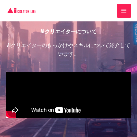
内
容
を
ス
AIクリエイターについて
キ
AIクリエイターのきっかけやスキルについて紹介して
ッ
います。
プ