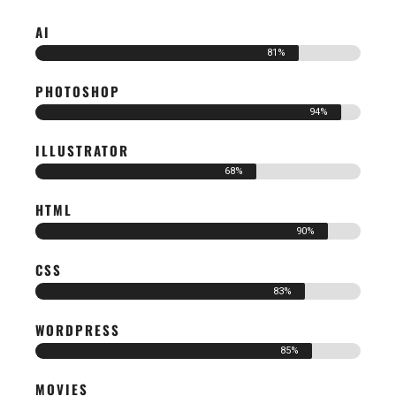
AI
81%
PHOTOSHOP
94%
ILLUSTRATOR
68%
HTML
90%
CSS
83%
WORDPRESS
85%
MOVIES